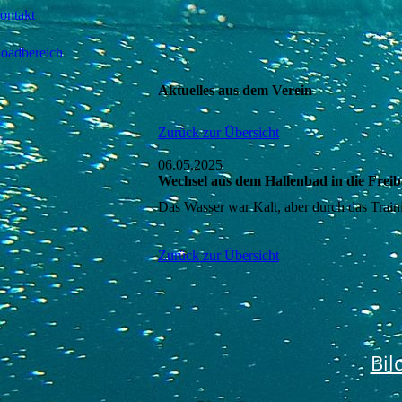
ontakt
oadbereich
Aktuelles aus dem Verein
Zurück zur Übersicht
06.05.2025
Wechsel aus dem Hallenbad in die Freib
Das Wasser war Kalt, aber durch das Trai
Zurück zur Übersicht
Bil